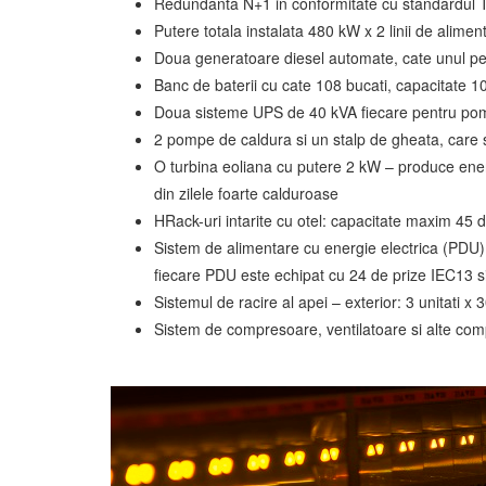
Redundanta N+1 in conformitate cu standardul T
Putere totala instalata 480 kW x 2 linii de alim
Doua generatoare diesel automate, cate unul pen
Banc de baterii cu cate 108 bucati, capacitate 1
Doua sisteme UPS de 40 kVA fiecare pentru pompe
2 pompe de caldura si un stalp de gheata, care s
O turbina eoliana cu putere 2 kW – produce ene
din zilele foarte calduroase
HRack-uri intarite cu otel: capacitate maxim 45 
Sistem de alimentare cu energie electrica (PDU)
fiecare PDU este echipat cu 24 de prize IEC13 s
Sistemul de racire al apei – exterior: 3 unitati
Sistem de compresoare, ventilatoare si alte co