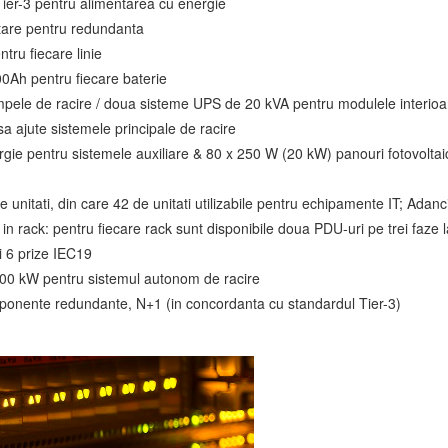
ier-3 pentru alimentarea cu energie
entare pentru redundanta
tru fiecare linie
00Ah pentru fiecare baterie
le de racire / doua sisteme UPS de 20 kVA pentru modulele interioare
a ajute sistemele principale de racire
rgie pentru sistemele auxiliare & 80 x 250 W (20 kW) panouri fotovol
de unitati, din care 42 de unitati utilizabile pentru echipamente IT; Ad
 in rack: pentru fiecare rack sunt disponibile doua PDU-uri pe trei fa
i 6 prize IEC19
 x 300 kW pentru sistemul autonom de racire
mponente redundante, N+1 (in concordanta cu standardul Tier-3)