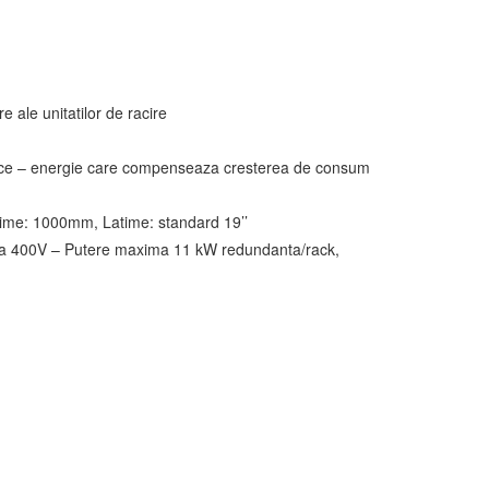
 ale unitatilor de racire
taice – energie care compenseaza cresterea de consum
ancime: 1000mm, Latime: standard 19’’
ze la 400V – Putere maxima 11 kW redundanta/rack,