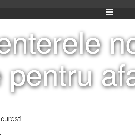
nterele n
e pentru af
curesti