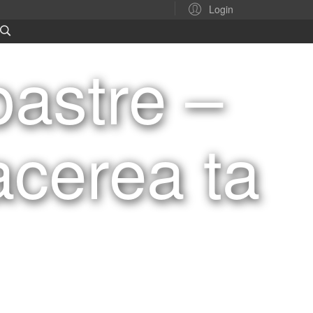
Login
oastre –
acerea ta